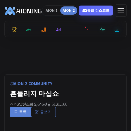
통합 디스코드
AION 1
AION 2
통합 순위
리더보드
통계
캐릭터
전투상세
서버현황
최근기록
잉미터
AION 2 COMMUNITY
흔들리지 마십쇼
ㅇㅇ
2달전
조회 5,646
댓글 5
121.160
목록
글쓰기