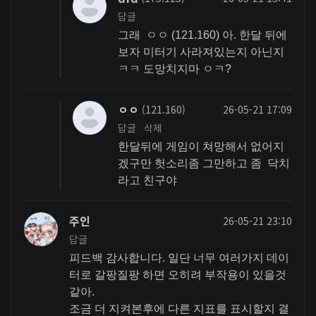
답글
그래 ㅇㅇ (121.160) 아. 한달 뒤에
보자 미터기 사라져있는지 아닌지
ㅋㅋ 도망치지마 ㅇㅋ?
ㅇㅇ
(121.160)
26-05-21 17:09
답글
삭제
한달뒤에 게임이 쳐망해서 없어지
겠구만 헛소리좀 그만하고 좀 닥치
라고 친구야
주인
26-05-21 23:10
답글
피드백 감사합니다. 일단 너무 여러가지 데이
터로 갈팡질팡 하면 오히려 부작용이 있을것
같아.
조금 더 지켜본후에 다른 지표를 표시할지 결