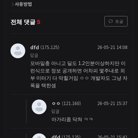
사용방법
토글
전체 댓글
5
dfd
(175.125)
26-05-21 14:08
답글
모바일충 아니고 딜도 1.2인분이상하지만 이
런식으로 정보 공개하면 어차피 몇주내로 외
부 미터기 다 막힐거임 ㅇㅇ 개발자도 그냥 자
폭을 택한셈
ㅇㅇ
(121.160)
26-05-21 15:37
답글
아가리좀 닥쳐 ㅋㅋ
dfd
(175.125)
26-05-21 15:41