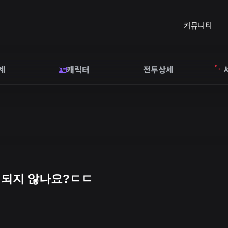
커뮤니티
계
캐릭터
전투상세
 되지 않나요?ㄷㄷ