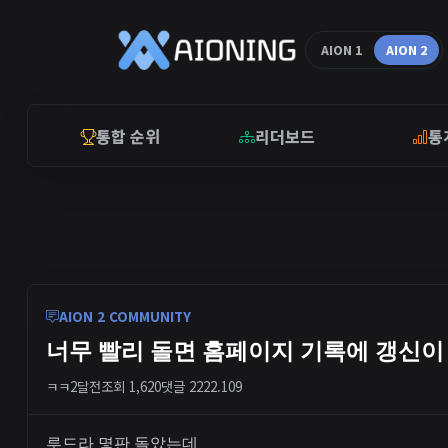
AION 1
AION 2
통합 순위
리더보드
통
AION 2 COMMUNITY
너무 빨리 돌면 홈페이지 기록에 갱신이
ㅋㅋ
2달전
조회 1,620
댓글 2
222.109
루드라 몇판 돌았는데