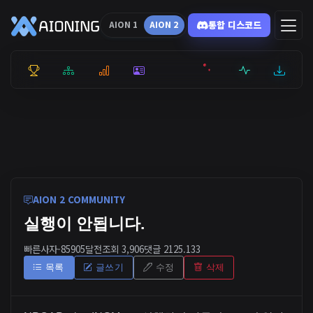
통합 디스코드
AION 1
AION 2
통합 순위
리더보드
통계
캐릭터
전투상세
서버현황
최근기록
잉미터
AION 2 COMMUNITY
실행이 안됩니다.
빠른사자-8590
5달전
조회 3,906
댓글 2
125.133
목록
글쓰기
수정
삭제