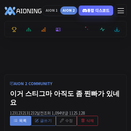
통합 디스코드
AION 1
AION 2
통합 순위
리더보드
통계
캐릭터
전투상세
서버현황
최근기록
잉미터
AION 2 COMMUNITY
이거 스티그마 아직도 좀 찐빠가 있네
요
123123213123
2달전
조회 1,094
댓글 1
125.128
목록
글쓰기
수정
삭제