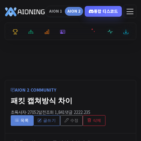
통합 디스코드
AION 1
AION 2
통합 순위
리더보드
통계
캐릭터
전투상세
서버현황
최근기록
잉미터
AION 2 COMMUNITY
패킷 캡쳐방식 차이
초록사자-2705
2달전
조회 1,841
댓글 2
222.235
목록
글쓰기
수정
삭제