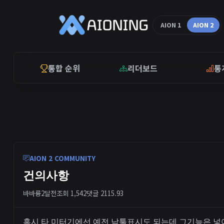
AION 1
AION 2
통합 순위
리더보드
통
AION 2 COMMUNITY
건의사항
바바륭
2달전
조회 1,542
댓글 2
115.93
혹시 타 미터기에선 예전 남툴표시도 되는데 그기능은 