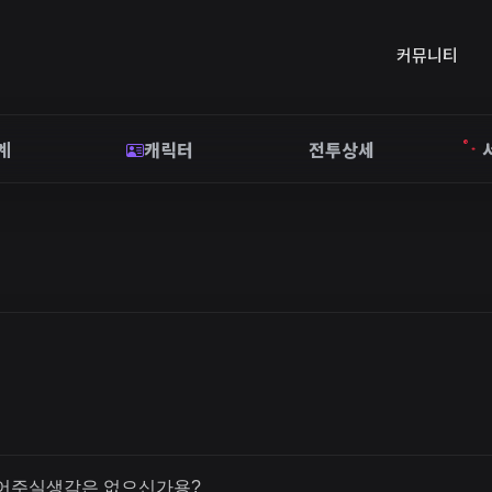
커뮤니티
계
캐릭터
전투상세
넣어주실생각은 없으신가용?