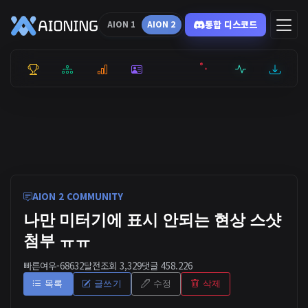
통합 디스코드
AION 1
AION 2
통합 순위
리더보드
통계
캐릭터
전투상세
서버현황
최근기록
잉미터
AION 2 COMMUNITY
나만 미터기에 표시 안되는 현상 스샷
첨부 ㅠㅠ
빠른여우-6863
2달전
조회 3,329
댓글 4
58.226
목록
글쓰기
수정
삭제