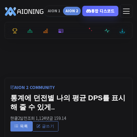
통합 디스코드
AION 1
AION 2
통합 순위
리더보드
통계
캐릭터
전투상세
서버현황
최근기록
잉미터
AION 2 COMMUNITY
통계에 던전별 나의 평균 DPS를 표시
해 줄 수 있게..
한쿨
2달전
조회 1,124
댓글 1
59.14
목록
글쓰기