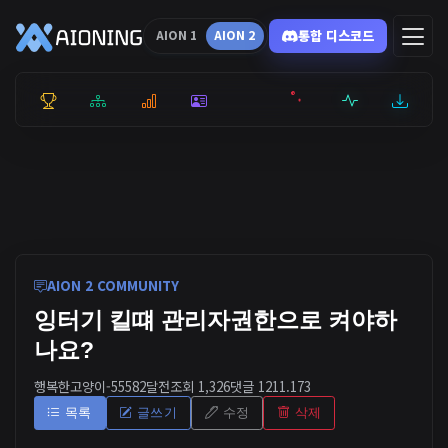
통합 디스코드
AION 1
AION 2
통합 순위
리더보드
통계
캐릭터
전투상세
서버현황
최근기록
잉미터
AION 2 COMMUNITY
잉터기 킬떄 관리자권한으로 켜야하
나요?
행복한고양이-5558
2달전
조회 1,326
댓글 1
211.173
목록
글쓰기
수정
삭제