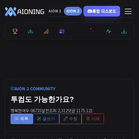
통합 디스코드
AION 1
AION 2
통합 순위
리더보드
통계
캐릭터
전투상세
서버현황
최근기록
잉미터
AION 2 COMMUNITY
투컴도 가능한가요?
행복한여우-0673
5달전
조회 2,312
댓글 1
175.121
목록
글쓰기
수정
삭제