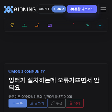
통합 디스코드
AION 1
AION 2
통합 순위
리더보드
통계
캐릭터
전투상세
서버현황
최근기록
잉미터
AION 2 COMMUNITY
잉터기 설치하는데 오류가뜨면서 안
되요
붉은여우-0494
2달전
조회 4,290
댓글 3
210.206
목록
글쓰기
수정
삭제