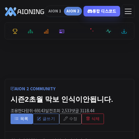
통합 디스코드
AION 1
AION 2
통합 순위
리더보드
통계
캐릭터
전투상세
서버현황
최근기록
잉미터
AION 2 COMMUNITY
시즌2초월 막보 인식이안됩니다.
조용한다람쥐-6914
3달전
조회 2,533
댓글 3
118.44
목록
글쓰기
수정
삭제