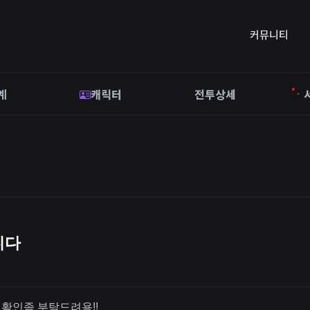
커뮤니티
계
캐릭터
전투상세
니다
확인좀 부탁드려용!!