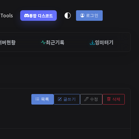
Tools
통합 디스코드
로그인
서버현황
최근기록
잉미터기
목록
글쓰기
수정
삭제