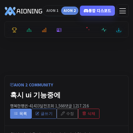
통합 디스코드
AION 1
AION 2
통합 순위
리더보드
통계
캐릭터
전투상세
서버현황
최근기록
잉미터
AION 2 COMMUNITY
혹시 ui 기능중에
행복한펭귄-4143
3달전
조회 1,566
댓글 1
217.216
목록
글쓰기
수정
삭제