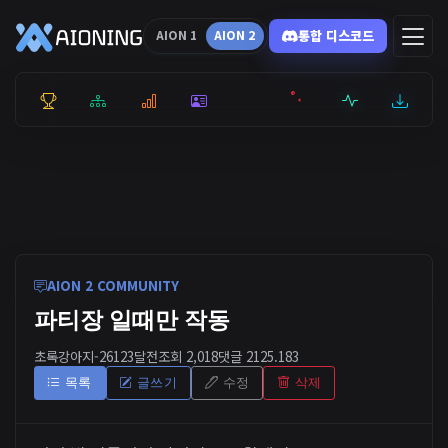
통합 디스코드
AION 1
AION 2
통합 순위
리더보드
통계
캐릭터
전투상세
서버현황
최근기록
잉미터
AION 2 COMMUNITY
파티장 일때만 작동
초록강아지-2612
3달전
조회 2,018
댓글 2
125.183
목록
글쓰기
수정
삭제