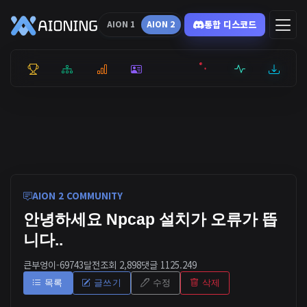
통합 디스코드
AION 1
AION 2
통합 순위
리더보드
통계
캐릭터
전투상세
서버현황
최근기록
잉미터
AION 2 COMMUNITY
안녕하세요 Npcap 설치가 오류가 뜹
니다..
큰부엉이-6974
3달전
조회 2,898
댓글 1
125.249
목록
글쓰기
수정
삭제