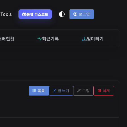
Tools
통합 디스코드
로그인
서버현황
최근기록
잉미터기
목록
글쓰기
수정
삭제