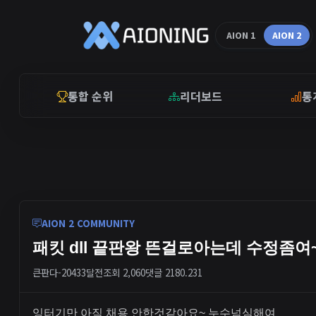
AION 1
AION 2
통합 순위
리더보드
통
AION 2 COMMUNITY
패킷 dll 끝판왕 뜬걸로아는데 수정좀여
큰판다-2043
3달전
조회 2,060
댓글 2
180.231
잉터기만 아직 채용 안한것같아요~ 누수넘심해여