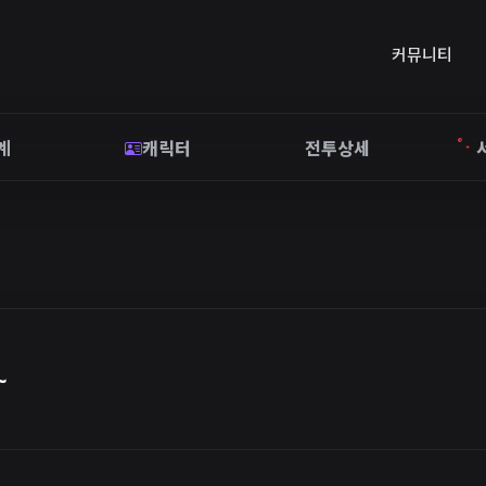
커뮤니티
계
캐릭터
전투상세
~