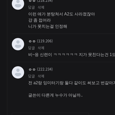
ㅇㅇ
(218.234)
답글
삭제
이런 애가 분탕쳐서 A2도 사라졌잖아
걍 좀 접어라
니가 못치는걸 인정해
ㅇㅇ
(119.206)
답글
삭제
비~응 신련이 ㅋㅋㅋㅋㅋㅋ 지가 못친다는건 1도
ㅇㅇ
(222.234)
답글
삭제
전 a2랑 잉미터기랑 둘다 같이도 써보고 번갈
글쓴이 다른게 누수가 아닐까..