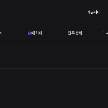
커뮤니티
계
캐릭터
전투상세