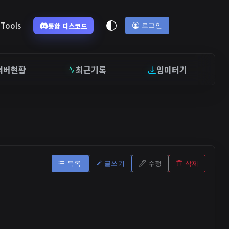
Tools
통합 디스코드
로그인
서버현황
최근기록
잉미터기
목록
글쓰기
수정
삭제