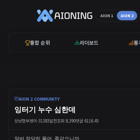
AION 1
AION 2
통합 순위
리더보드
통
AION 2 COMMUNITY
잉터기 누수 심한데
상냥한부엉이-3138
3달전
조회 8,390
댓글 6
116.45
알바 적당히 풀어, 좆같으니까