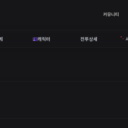
커뮤니티
계
캐릭터
전투상세