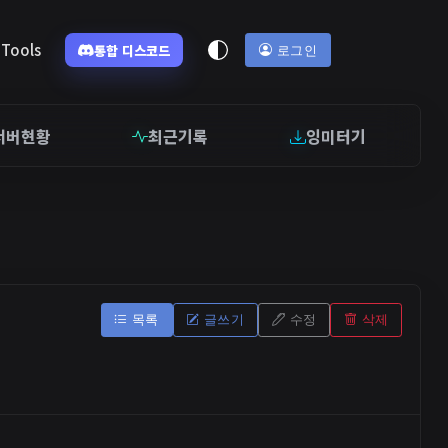
Tools
통합 디스코드
로그인
서버현황
최근기록
잉미터기
목록
글쓰기
수정
삭제