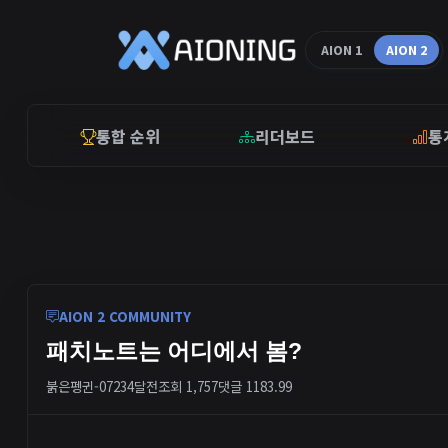
AION 1
AION 2
통합 순위
리더보드
통
AION 2 COMMUNITY
패치노트는 어디에서 봄?
붉은펭귄-0723
4달전
조회 1,757
댓글 1
183.99