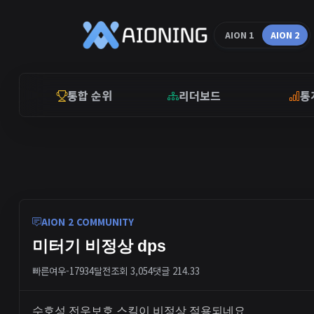
AION 1
AION 2
통합 순위
리더보드
통
AION 2 COMMUNITY
미터기 비정상 dps
빠른여우-1793
4달전
조회 3,054
댓글 2
14.33
수호성 전우보호 스킬이 비정상 적용되네요