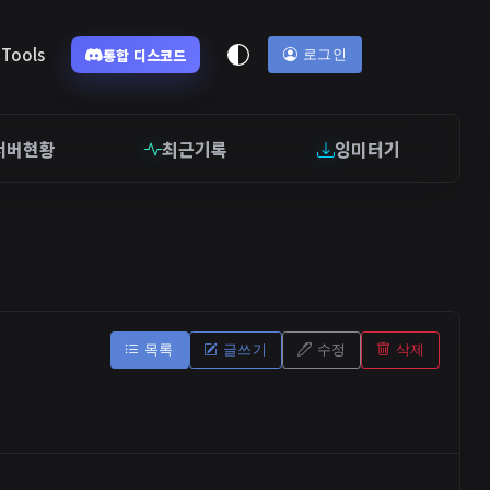
Tools
통합 디스코드
로그인
서버현황
최근기록
잉미터기
목록
글쓰기
수정
삭제