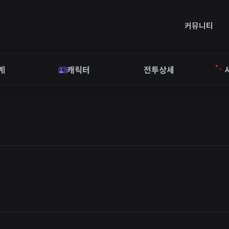
커뮤니티
계
캐릭터
전투상세