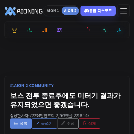
통합 디스코드
AION 1
AION 2
통합 순위
리더보드
통계
캐릭터
전투상세
서버현황
최근기록
잉미터
AION 2 COMMUNITY
보스 전투 종료후에도 미터기 결과가
유지되었으면 좋겠습니다.
상냥한사자-7223
4달전
조회 2,763
댓글 2
218.145
목록
글쓰기
수정
삭제