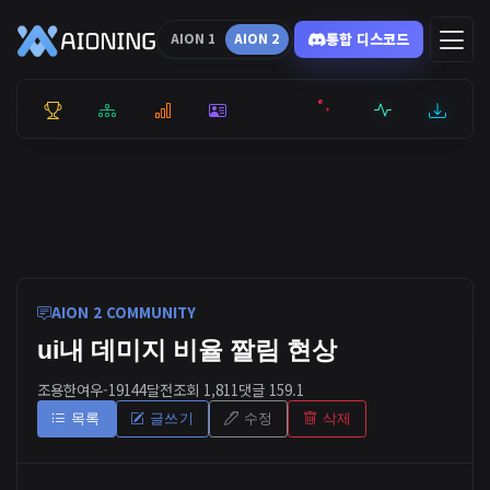
통합 디스코드
AION 1
AION 2
통합 순위
리더보드
통계
캐릭터
전투상세
서버현황
최근기록
잉미터
AION 2 COMMUNITY
ui내 데미지 비율 짤림 현상
조용한여우-1914
4달전
조회 1,811
댓글 1
59.1
목록
글쓰기
수정
삭제