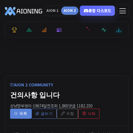
통합 디스코드
AION 1
AION 2
통합 순위
리더보드
통계
캐릭터
전투상세
서버현황
최근기록
잉미터
AION 2 COMMUNITY
건의사항 입니다
상냥한부엉이-1967
4달전
조회 1,865
댓글 1
182.230
목록
글쓰기
수정
삭제