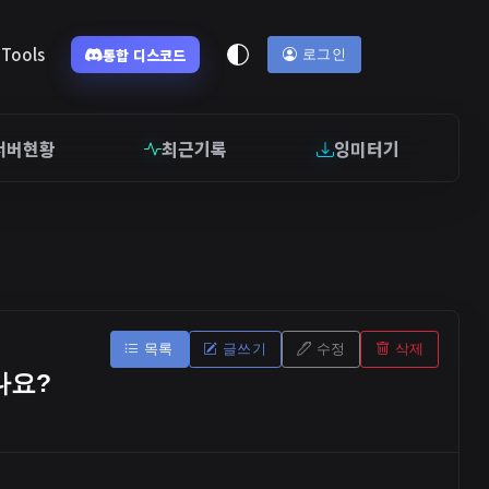
Tools
통합 디스코드
로그인
서버현황
최근기록
잉미터기
목록
글쓰기
수정
삭제
나요?