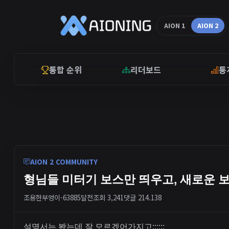
AION 1
AION 2
통합 순위
리더보드
통
AION 2 COMMUNITY
형님들 미터기 보스만 띄우고, 새로운 
조용한부엉이-6388
5달전
조회 3,241
댓글 2
14.138
설명서는 봤는데 잘 모르겠어가지고;;;;;;