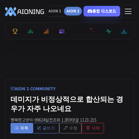
통합 디스코드
AION 1
AION 2
통합 순위
리더보드
통계
캐릭터
전투상세
서버현황
최근기록
잉미터
AION 2 COMMUNITY
데미지가 비정상적으로 합산되는 경
우가 자주 나오네요
행복한고양이-9962
4달전
조회 1,859
댓글 1
123.215
목록
글쓰기
수정
삭제