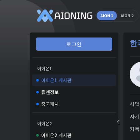
AION 1
AION 2
한
로그인
아이온1
아이온1 게시판
팁앤정보
중국패치
사업
자기
아이온2
카톡 
아이온2 게시판