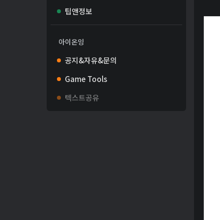
팁앤정보
아이온잉
공지&자유&문의
Game Tools
텍스트공유