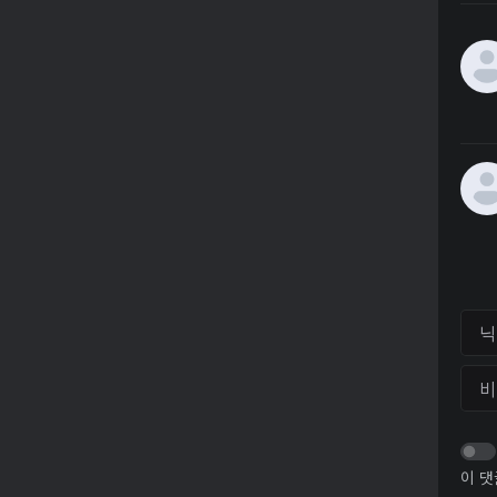
닉네
비밀
이 댓