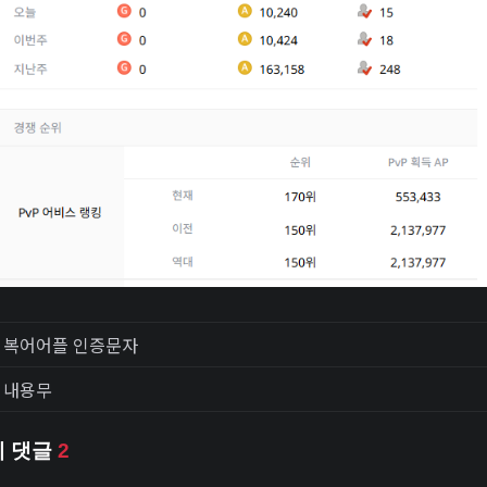
복어어플 인증문자
내용무
체 댓글
2