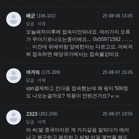
배군
(106.102)
25-08-06 13:05
답글
삭제
오늘패치이후에 접속이안되네요. 여러가지 오류
가 무더기로나오는중이에요... 0x55971582 . . . ..
. . 이건데 위에꺼랑 앞에한자는 다르고요. 어찌저
찌 접속하면 해당국가에서는 접속불갇떠요
아가미
(175.209)
25-08-07 15:05
답글
삭제
vpn결제하고 킨다음 접속했는데 왜 핑이 500정
도 나오는걸까요? 적용이 안된건가요?ㅠㅠ
2323
(202.150)
25-08-07 23:55
답글
삭제
아 씨;발 중국아이온 개 거지같음 잘되다가 에러
나고 복구하고 패치하고 씨발 이걸 몇번을 해도