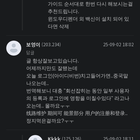
가이드 순서대로 한번 다시 해보시는걸
추천드립니다.
윈도우디펜더 외 백신이 설치 되어 있
다면 삭제
보엉이
(203.234)
25-09-02 18:02
답글
글 항상잘보고있습니다.
어제까지만도 잘됐는데
오늘 로그인(아이디비번)치고들어가면..중국말
나오는데..
번역해보니 대충 "회선잡히는 동안 일부 사용자
의 등록과 로그인에 영항을 미칠수있다" 라고나
오는데.. 몰까요ㅜㅜ
线路维护 期间可 能景部分 用户的注册和登录..
정지먹은걸까요?ㅜㅜ
Kkkk
(175.126)
25-09-02 18:11