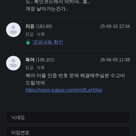
도.. 확인코드에서 막히네.. 흠..
계정 날아가는건가..
치유
(183.99)
25-09-10 22:34
답글
삭제
댓글내용 확인
복어
(106.101)
26-06-09 11:48
답글
삭제
복어 어플 인증 번호 문제 해결해주실분 수고비
드릴게여
https://open.kakao.com/o/s8LqH0wi
닉네임
비밀번호