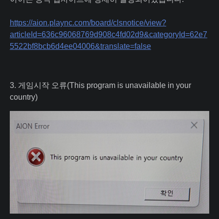
https://aion.plaync.com/board/clsnotice/view?
articleId=636c96068769d908c4fd02d9&categoryId=62e7
5522bf8bcb6d4ee04006&translate=false
3. 게임시작 오류(This program is unavailable in your
country)