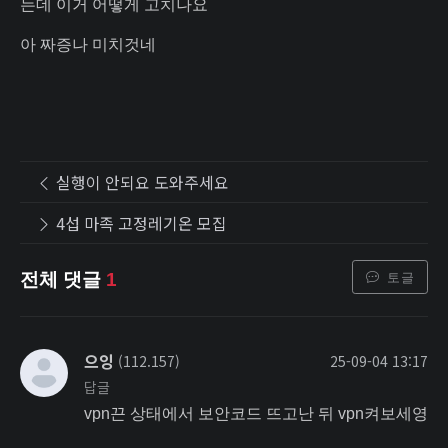
는데 이거 어떻게 고치나요
아 짜증나 미치것네
실행이 안되요 도와주세요
4섭 마족 고정레기온 모집
토글
전체 댓글
1
으잉
(112.157)
25-09-04 13:17
답글
vpn끈 상태에서 보안코드 뜨고난 뒤 vpn켜보세영