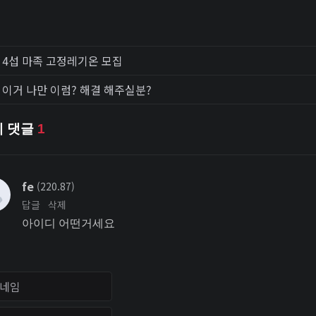
4섭 마족 고정레기온 모집
이거 나만 이럼? 해결 해주실분?
체 댓글
1
fe
(220.87)
답글
삭제
아이디 어떤거세요
임
번호