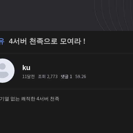
유
4서버 천족으로 모여라 !
ku
11달전
조회 2,773
댓글 1
59.26
대기열 없는 쾌적한 4서버 천족