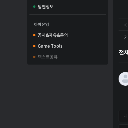
팁앤정보
아이온잉
공지&자유&문의
Game Tools
전
텍스트공유
닉네
비밀