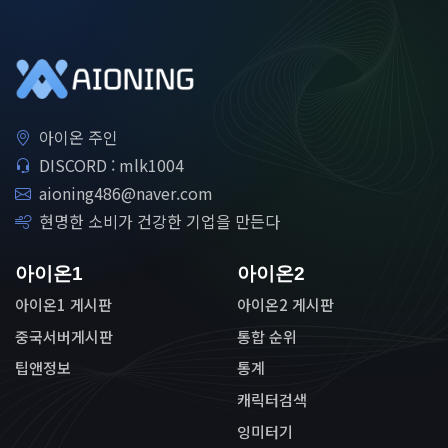
아이온 주인
DISCORD : mlk1004
aioning486@naver.com
현명한 소비가 건강한 기업을 만든다
아이온1
아이온2
아이온1 게시판
아이온2 게시판
중국서버게시판
통합 순위
팁앤정보
통계
캐릭터검색
잉미터기