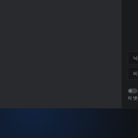
닉네
비밀
이 댓