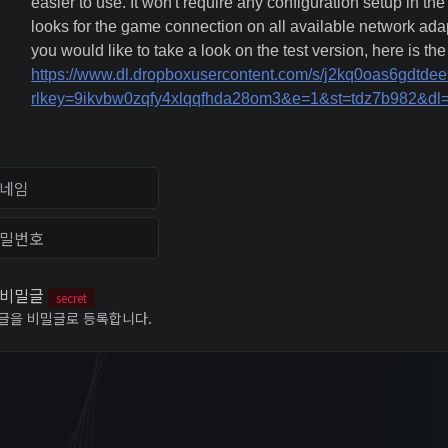
easier to use. It won't require any configuration setup in th
looks for the game connection on all available network adapt
you would like to take a look on the test version, here is the 
https://www.dl.dropboxusercontent.com/s/j2kq0oas6gdtd
rlkey=9ikvbw0zqfy4xlqqfhda28om3&e=1&st=tdz7b982&dl
임
번호
비밀글
secret
글을 비밀글로 등록합니다.