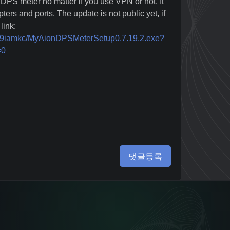
e DPS meter no matter if you use VPN or not. It
ers and ports. The update is not public yet, if
link:
ee9iamkc/MyAionDPSMeterSetup0.7.19.2.exe?
=0
댓글등록