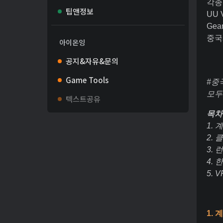
각종
팁앤정보
UU
Gea
중국
아이온잉
공지&자유&문의
Game Tools
#중
모두
텍스트공유
목차
1.
2.
3.
4.
5. 
1.