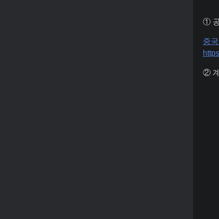
① 
중국
http
② 