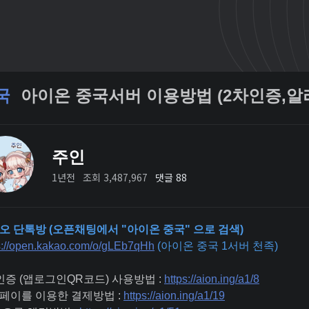
국
아이온 중국서버 이용방법 (2차인증,알
주인
1년전
조회 3,487,967
댓글 88
오 단톡방 (오픈채팅에서 "아이온 중국" 으로 검색)
s://open.kakao.com/o/gLEb7qHh
(아이온 중국 1서버 천족)
인증 (앱로그인QR코드) 사용방법 :
https://aion.ing/a1/8
페이를 이용한 결제방법 :
https://aion.ing/a1/19