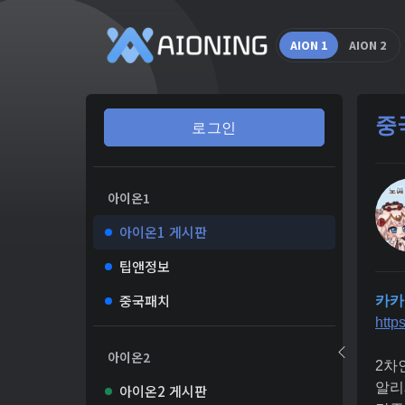
AION 1
AION 2
중
로그인
아이온1
아이온1 게시판
팁앤정보
중국패치
카카
http
아이온2
2차
알리
아이온2 게시판