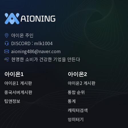
아이온 주인
DISCORD : mlk1004
aioning486@naver.com
현명한 소비가 건강한 기업을 만든다
아이온1
아이온2
아이온1 게시판
아이온2 게시판
중국서버게시판
통합 순위
팁앤정보
통계
캐릭터검색
잉미터기