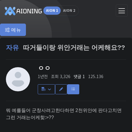
AION 1
AION 2
메뉴
자유
따거들이랑 위안거래는 어케해요??
ㅇㅇ
1년전
조회 3,326
댓글 1
125.136
뭐 예를들어 군창사려고한다하면 2천위안에 판다고치면
그런 거래는어케핮:>??